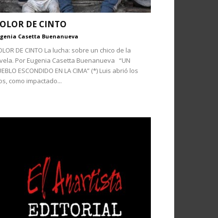
OLOR DE CINTO
genia Casetta Buenanueva
LOR DE CINTO La lucha: sobre un chico de la
vela. Por Eugenia Casetta Buenanueva “UN
EBLO ESCONDIDO EN LA CIMA” (*) Luis abrió los
os, como impactado...