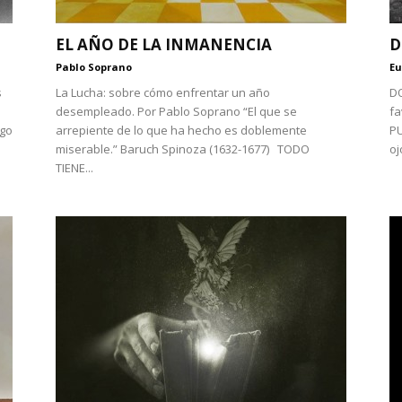
EL AÑO DE LA INMANENCIA
D
Pablo Soprano
Eu
s
La Lucha: sobre cómo enfrentar un año
DO
desempleado. Por Pablo Soprano “El que se
fa
lgo
arrepiente de lo que ha hecho es doblemente
PU
miserable.” Baruch Spinoza (1632-1677) TODO
oj
TIENE...