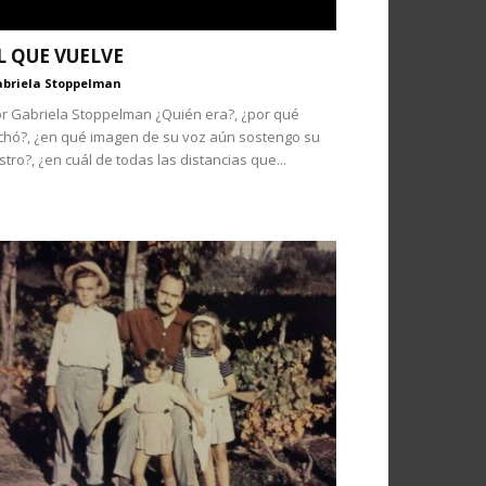
L QUE VUELVE
briela Stoppelman
r Gabriela Stoppelman ¿Quién era?, ¿por qué
chó?, ¿en qué imagen de su voz aún sostengo su
stro?, ¿en cuál de todas las distancias que...