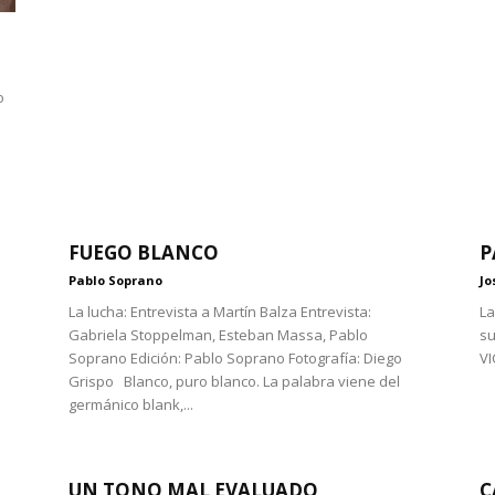
o
FUEGO BLANCO
P
Pablo Soprano
Jo
La lucha: Entrevista a Martín Balza Entrevista:
La
Gabriela Stoppelman, Esteban Massa, Pablo
su
Soprano Edición: Pablo Soprano Fotografía: Diego
VI
Grispo Blanco, puro blanco. La palabra viene del
germánico blank,...
UN TONO MAL EVALUADO
C