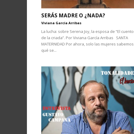
SERÁS MADRE O ¿NADA?
Viviana García Arribas
La lucha: sobre Serena Joy, la esposa de “El cuento
de la criada”. Por Viviana García Arribas SANTA
MATERNIDAD Por ahora, solo las mujeres sabemos
qué se...