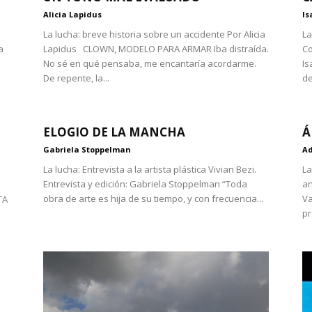
Alicia Lapidus
Is
ll
La lucha: breve historia sobre un accidente Por Alicia
La
a
Lapidus CLOWN, MODELO PARA ARMAR Iba distraída.
Co
No sé en qué pensaba, me encantaría acordarme.
Is
De repente, la...
de
ELOGIO DE LA MANCHA
Á
Gabriela Stoppelman
Ad
La lucha: Entrevista a la artista plástica Vivian Bezi.
La
Entrevista y edición: Gabriela Stoppelman “Toda
an
obra de arte es hija de su tiempo, y con frecuencia...
Va
TA
pr