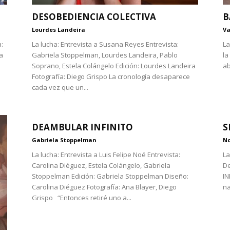
DESOBEDIENCIA COLECTIVA
B
Lourdes Landeira
Va
:
La lucha: Entrevista a Susana Reyes Entrevista:
La
a
Gabriela Stoppelman, Lourdes Landeira, Pablo
la
Soprano, Estela Colángelo Edición: Lourdes Landeira
ab
Fotografía: Diego Grispo La cronología desaparece
cada vez que un...
DEAMBULAR INFINITO
S
Gabriela Stoppelman
No
La lucha: Entrevista a Luis Felipe Noé Entrevista:
La
Carolina Diéguez, Estela Colángelo, Gabriela
De
Stoppelman Edición: Gabriela Stoppelman Diseño:
IN
Carolina Diéguez Fotografía: Ana Blayer, Diego
na
Grispo “Entonces retiré uno a...