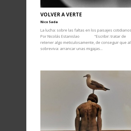
VOLVER A VERTE
Nico Sada
La lucha: sobre las faltas en los paisajes cotidiano
Por Nicolás Estanislao “Escribir: tratar de
retener algo meticulosamente, de conseguir que a
sobreviva: arrancar unas migajas...