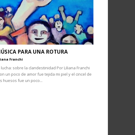
ÚSICA PARA UNA ROTURA
liana Franchi
 lucha: sobre la clandestinidad Por Liliana Franchi
on un poco de amor fue tejida mi piel y el cincel de
s huesos fue un poco...