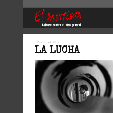
El
Anartista
Inicio
La lucha
LA LUCHA