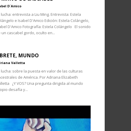
abel D´Amico
 lucha: entrevista a Liu Ming. Entrevista: Estela
lángelo e Isabel D'Amico Edición: Estela Colángelo,
abel D'Amico Fotografía: Estela Colángelo El sonido
 un cascabel gordo, oculto en...
BRETE, MUNDO
riana Valletta
 lucha: sobre la puesta en valor de las culturas
cestrales de América. Por Adriana Elizabeth
lletta ¿Y VOS? Una pregunta dirigida al mundo
opio desafía y...