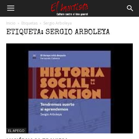
El
Inicio
Etiquetas
Sergio Arboleya
ETIQUETA: SERGIO ARBOLEYA
Anartista
EL APEGO