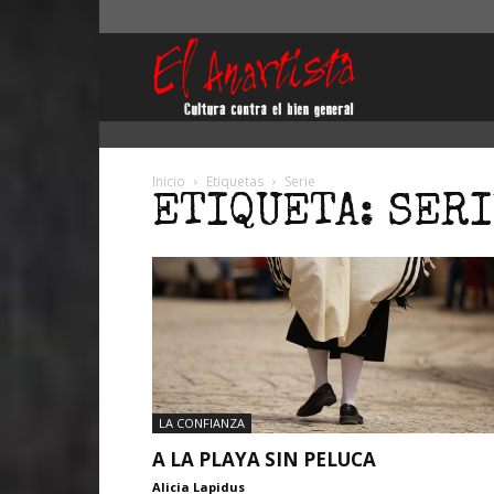
El
Anartista
Inicio
Etiquetas
Serie
ETIQUETA: SER
LA CONFIANZA
A LA PLAYA SIN PELUCA
Alicia Lapidus