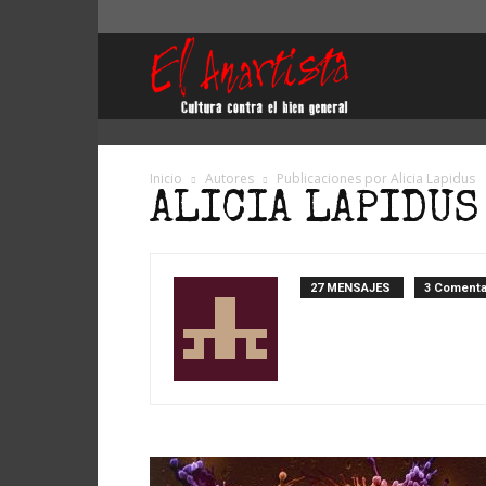
El
Anartista
Inicio
Autores
Publicaciones por Alicia Lapidus
ALICIA LAPIDUS
27 MENSAJES
3 Comenta