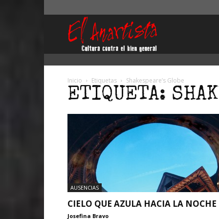
El
Anartista
Inicio
Etiquetas
Shakespeare’s Globe
ETIQUETA: SHA
AUSENCIAS
CIELO QUE AZULA HACIA LA NOCHE
Josefina Bravo