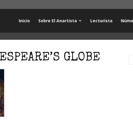
Inicio
Sobre El Anartista
Lecturista
Núme
KESPEARE’S GLOBE