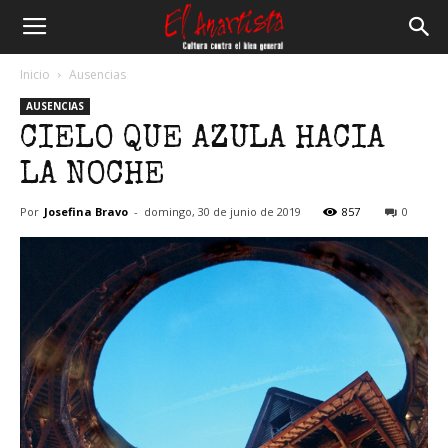
El
Inicio
Ausencias
AUSENCIAS
Anartista
CIELO QUE AZULA HACIA
LA NOCHE
Por
Josefina Bravo
-
domingo, 30 de junio de 2019
857
0