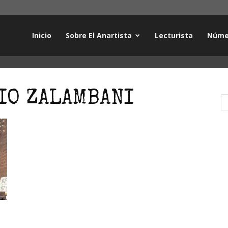
Inicio
Sobre El Anartista
Lecturista
Núme
IO ZALAMBANI