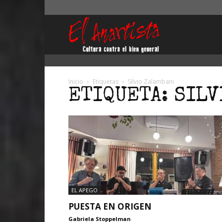
El
Anartista
Inicio
Etiquetas
Silvio Zalambani
ETIQUETA: SILV
EL APEGO
PUESTA EN ORIGEN
Gabriela Stoppelman