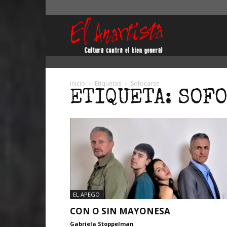
El
Anartista
Inicio
Etiquetas
Sofocarse
ETIQUETA: SOF
EL APEGO
CON O SIN MAYONESA
Gabriela Stoppelman