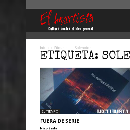
El
Anartista
Inicio
Etiquetas
Solenoide
ETIQUETA: SOL
EL TIEMPO
FUERA DE SERIE
Nico Sada