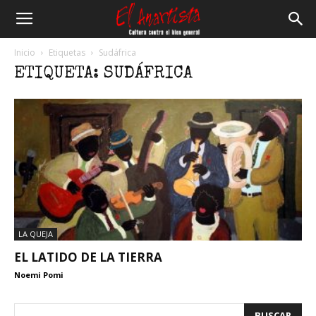
El
Inicio
Etiquetas
Sudáfrica
ETIQUETA: SUDÁFRICA
Anartista
LA QUEJA
EL LATIDO DE LA TIERRA
Noemi Pomi