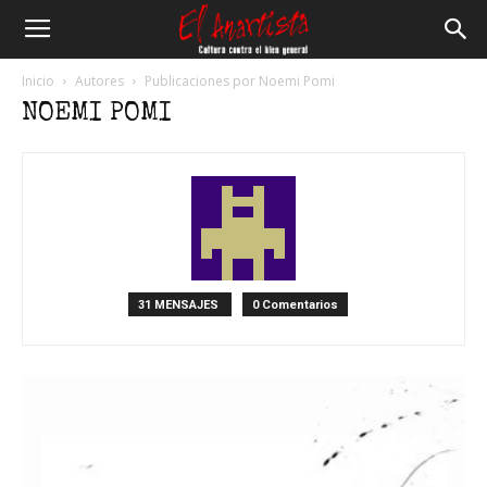
El
Inicio
Autores
Publicaciones por Noemi Pomi
NOEMI POMI
Anartista
31 MENSAJES
0 Comentarios