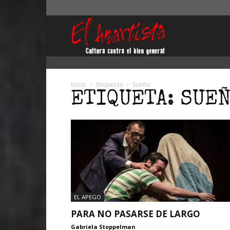
El
Anartista
Inicio
Etiquetas
Sueño
ETIQUETA: SUE
EL APEGO
PARA NO PASARSE DE LARGO
Gabriela Stoppelman