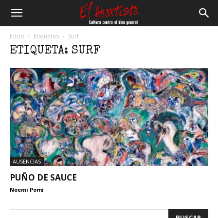
El
Inicio
Etiquetas
Surf
ETIQUETA: SURF
Anartista
AUSENCIAS
PUÑO DE SAUCE
Noemi Pomi