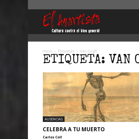
El
Anartista
Inicio
Etiquetas
Van Gogh
ETIQUETA: VAN 
AUSENCIAS
CELEBRA A TU MUERTO
Carlos Coll