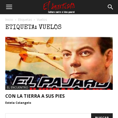
El
Inicio
Etiquetas
Vuelos
ETIQUETA: VUELOS
Anartista
EL ENCUENTRO
CON LA TIERRA A SUS PIES
Estela Colangelo