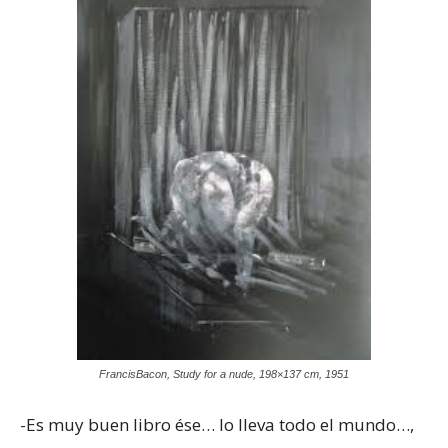
FrancisBacon, Study for a nude, 198×137 cm, 1951
-Es muy buen libro ése… lo lleva todo el mundo…,