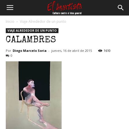
El
Inicio
Viaje Alrededor de un punto
VIAJE ALREDEDOR DE UN PUNTO
Anartista
CALAMBRES
Por
Diego Marcelo Soria
-
jueves, 16 de abril de 2015
1610
0