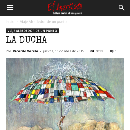
El
Inicio
Viaje Alrededor de un punto
VIAJE ALREDEDOR DE UN PUNTO
Anartista
LA DUCHA
Por
Ricardo Varela
-
jueves, 16 de abril de 2015
1010
1