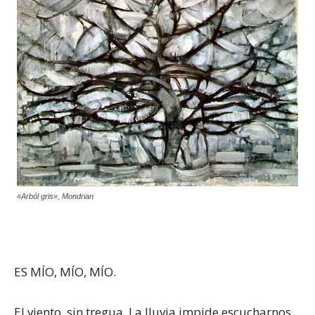
«Arból gris», Mondrian
ES MÍO, MÍO, MÍO.
El viento, sin tregua. La lluvia impide escucharnos.