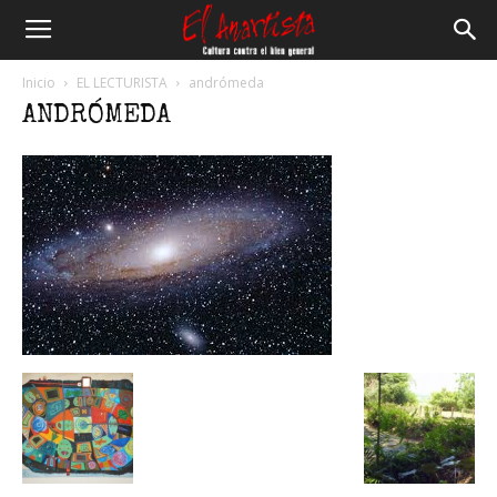
El
Inicio
EL LECTURISTA
andrómeda
ANDRÓMEDA
Anartista