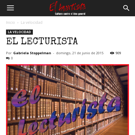
El
Inicio
La velocidad
LA VELOCIDAD
Anartista
EL LECTURISTA
Por
Gabriela Stoppelman
-
domingo, 21 de junio de 2015
909
0