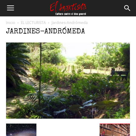
El
Inicio
EL LECTURISTA
Jardines-Andrómeda
JARDINES-ANDRÓMEDA
Anartista