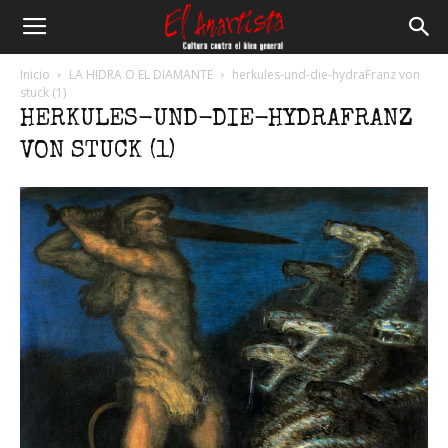
El
Inicio
LA HIDRA O EL DIAMANTE
herkules-und-die-hydraFranz von
stuck (1)
HERKULES-UND-DIE-HYDRAFRANZ
Anartista
VON STUCK (1)