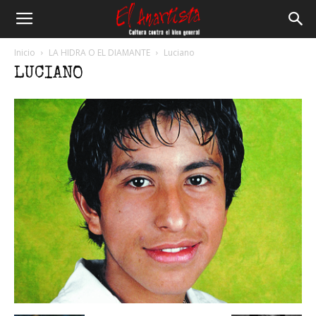
El
Inicio
LA HIDRA O EL DIAMANTE
Luciano
LUCIANO
Anartista