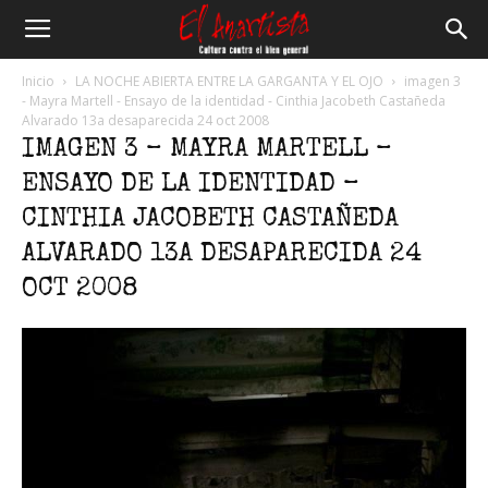
El
Inicio
LA NOCHE ABIERTA ENTRE LA GARGANTA Y EL OJO
imagen 3
- Mayra Martell - Ensayo de la identidad - Cinthia Jacobeth Castañeda
Alvarado 13a desaparecida 24 oct 2008
Anartista
IMAGEN 3 – MAYRA MARTELL –
ENSAYO DE LA IDENTIDAD –
CINTHIA JACOBETH CASTAÑEDA
ALVARADO 13A DESAPARECIDA 24
OCT 2008