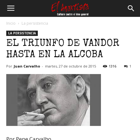
El
Inicio
La persistencia
LA PERSISTENCIA
Anartista
EL TRIUNFO DE VANDOR
HASTA EN LA ALCOBA
Por
Juan Carvalho
-
martes, 27 de octubre de 2015
1316
1
Por Pepe Carvalho