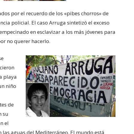
dos por el recuerdo de los «pibes chorros» de
ncia policial. El caso Arruga sintetizó el exceso
 empecinado en esclavizar a los más jóvenes para
por no querer hacerlo.
se
cieron
La playa
un niño
tes de
n su
n el
n las aguas del Mediterráneo. El mundo está