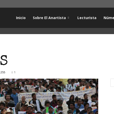
Inicio
Sobre El Anartista
Lecturista
Núme
S
1255
1