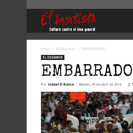
El
Anartista
Inicio
El Desamor
EMBARRADOS
EL DESAMOR
EMBARRADO
Por
Isabel D´Amico
-
sábado, 30 de abril de 2016