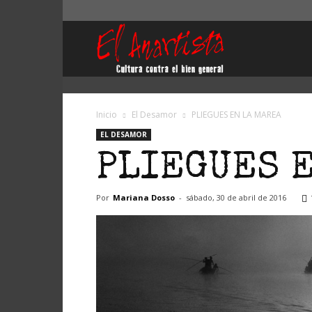
El
Anartista
Inicio
El Desamor
PLIEGUES EN LA MAREA
EL DESAMOR
PLIEGUES E
Por
Mariana Dosso
-
sábado, 30 de abril de 2016