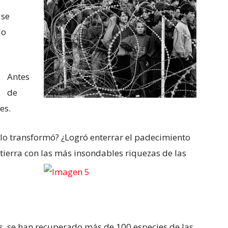
 se
lo
Antes
de
es.
 lo transformó? ¿Logró enterrar el padecimiento
ierra con las más insondables riquezas de las
s, se han recuperado más de 100 especies de las