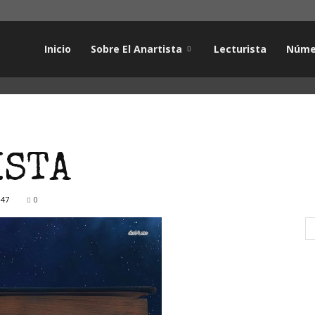
Inicio
Sobre El Anartista
Lecturista
Núme
ISTA
047
0