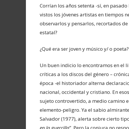
Corrían los años setenta -sí, en pasado
vistos los jóvenes artistas en tiempos 
observarlos y pensarlos, recortados de
estatal?
¿Qué era ser joven y músico y/ o poeta?
Un buen indicio lo encontramos en el li
críticas a los discos del género – cróni
época -el historiador alterna declaraci
nacional, occidental y cristiano. En es
sujeto controvertido, a medio camino en
elemento-peligro. Ya el sabio almirant
Salvador (1977), alerta sobre cierto ti
en la guerrilla
”. Pero la conjura no resp