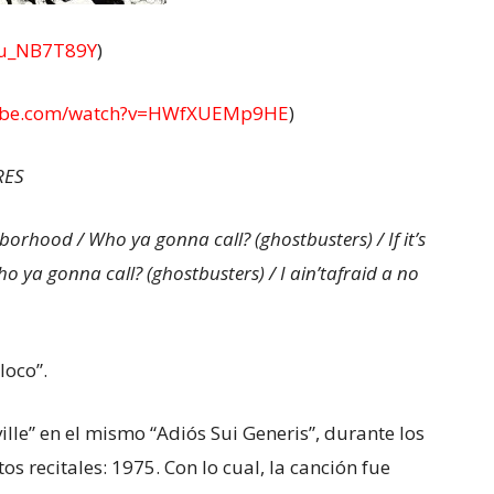
7u_NB7T89Y
)
tube.com/watch?v=HWfXUEMp9HE
)
RES
hborhood / Who ya gonna call? (ghostbusters) / If it’s
ho ya gonna call?
(ghostbusters) / I ain’tafraid a no
loco”.
ille” en el mismo “Adiós Sui Generis”, durante los
os recitales: 1975. Con lo cual, la canción fue