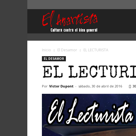
El
Anartista
Inicio
El Desamor
EL LECTURISTA
EL DESAMOR
EL LECTUR
Por
Víctor Dupont
-
sábado, 30 de abril de 2016
3