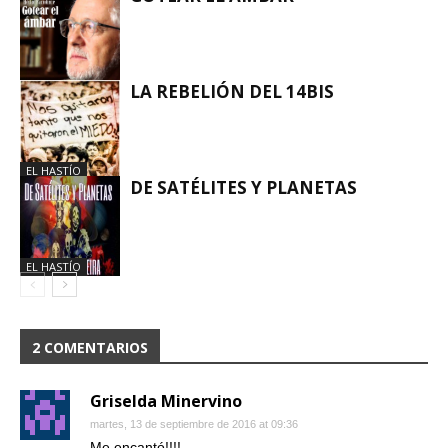
EL HASTÍO
LA REBELIÓN DEL 14BIS
EL HASTÍO
EL HASTÍO
DE SATÉLITES Y PLANETAS
EL HASTÍO
2 COMENTARIOS
Griselda Minervino
martes, 13 de septiembre de 2016 at 09:36
Me encantó!!!!