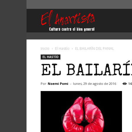
El
Anartista
Inicio
El Hastío
EL BAILARÍN DEL PANAL
EL HASTÍO
EL BAILARÍ
Por
Noemi Pomi
-
lunes, 29 de agosto de 2016
14