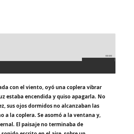
00:00
da con el viento, oyó una coplera vibrar
 luz estaba encendida y quiso apagarla. No
vez, sus ojos dormidos no alcanzaban las
o a la coplera. Se asomó a la ventana y,
ternal. El paisaje no terminaba de
sonido escrito en el aire, sobre un