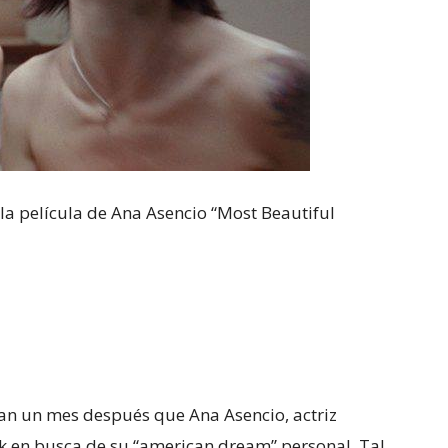
 la película de Ana Asencio “Most Beautiful
n un mes después que Ana Asencio, actriz
ork en busca de su “american dream” personal. Tal