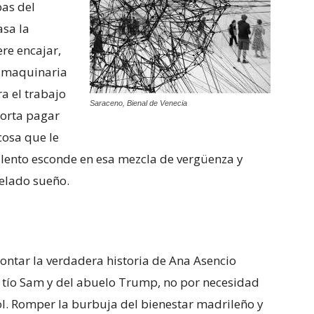
pas del
asa la
re encajar,
a maquinaria
a el trabajo
Saraceno, Bienal de Venecia
porta pagar
cosa que le
alento esconde en esa mezcla de vergüenza y
helado sueño.
contar la verdadera historia de Ana Asencio
el tío Sam y del abuelo Trump, no por necesidad
ol. Romper la burbuja del bienestar madrileño y