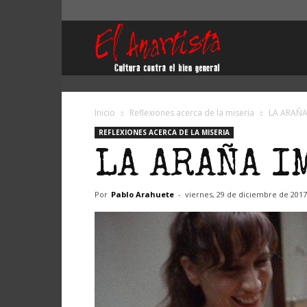
El
Anartista
Inicio
Reflexiones acerca de la miseria
LA ARAÑA
REFLEXIONES ACERCA DE LA MISERIA
LA ARAÑA I
Por
Pablo Arahuete
-
viernes, 29 de diciembre de 2017