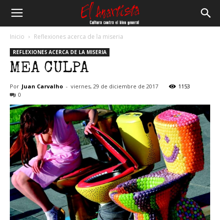
El
Inicio
Reflexiones acerca de la miseria
REFLEXIONES ACERCA DE LA MISERIA
Anartista
MEA CULPA
Por
Juan Carvalho
-
viernes, 29 de diciembre de 2017
1153
0