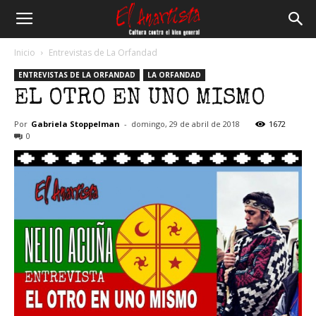
El
Inicio
Entrevistas de La Orfandad
ENTREVISTAS DE LA ORFANDAD
LA ORFANDAD
Anartista
EL OTRO EN UNO MISMO
Por
Gabriela Stoppelman
-
domingo, 29 de abril de 2018
1672
0