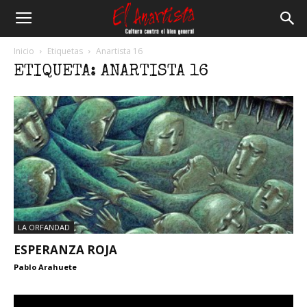
El
Inicio
Etiquetas
Anartista 16
ETIQUETA: ANARTISTA 16
Anartista
LA ORFANDAD
ESPERANZA ROJA
Pablo Arahuete