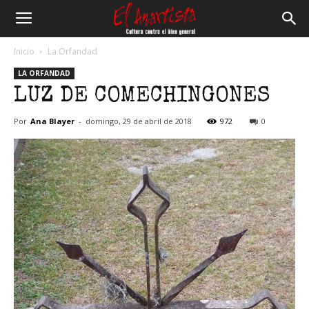
El
Inicio
La Orfandad
LA ORFANDAD
Anartista
LUZ DE COMECHINGONES
Por
Ana Blayer
-
domingo, 29 de abril de 2018
972
0