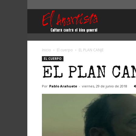
El
Anartista
Inicio
El cuerpo
EL PLAN CANJE
EL CUERPO
EL PLAN CA
Por
Pablo Arahuete
-
viernes, 29 de junio de 2018