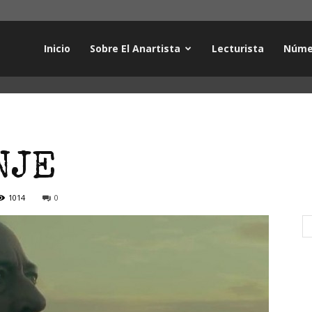
Inicio
Sobre El Anartista
Lecturista
Núme
NJE
1014
0