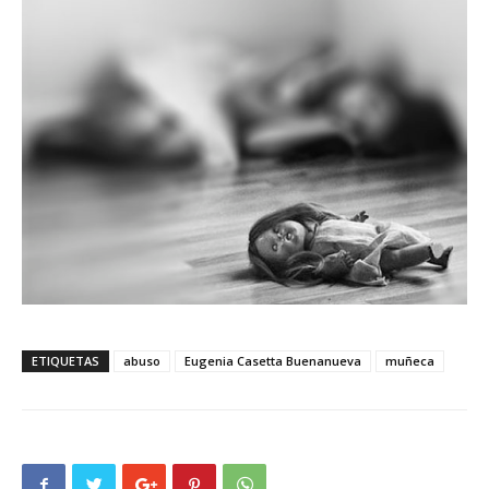
ETIQUETAS
abuso
Eugenia Casetta Buenanueva
muñeca