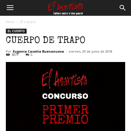
El
Inicio
El cuerpo
EL CUERPO
Anartista
CUERPO DE TRAPO
Por
Eugenia Casetta Buenanueva
-
viernes, 29 de junio de 2018
1077
0