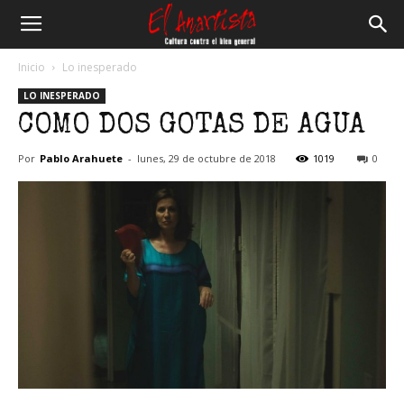
El
Inicio
Lo inesperado
LO INESPERADO
Anartista
COMO DOS GOTAS DE AGUA
Por
Pablo Arahuete
-
lunes, 29 de octubre de 2018
1019
0