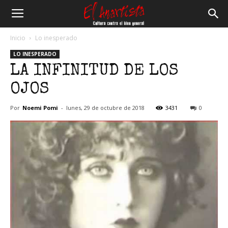
El
Inicio
Lo inesperado
LO INESPERADO
Anartista
LA INFINITUD DE LOS
OJOS
Por
Noemi Pomi
-
lunes, 29 de octubre de 2018
3431
0