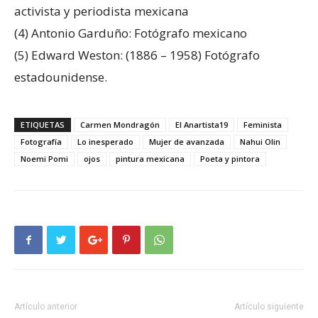
activista y periodista mexicana
(4) Antonio Garduño: Fotógrafo mexicano
(5) Edward Weston: (1886 – 1958) Fotógrafo
estadounidense.
ETIQUETAS
Carmen Mondragón
El Anartista19
Feminista
Fotografía
Lo inesperado
Mujer de avanzada
Nahui Olin
Noemi Pomi
ojos
pintura mexicana
Poeta y pintora
Artículo anterior
Artículo siguiente