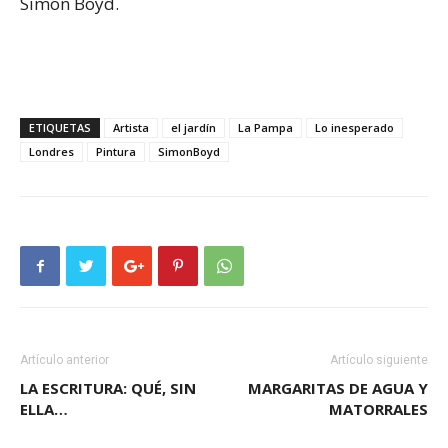
Simon Boyd.
ETIQUETAS
Artista
el jardín
La Pampa
Lo inesperado
Londres
Pintura
SimonBoyd
Artículo anterior
Artículo siguiente
LA ESCRITURA: QUÉ, SIN
MARGARITAS DE AGUA Y
ELLA…
MATORRALES