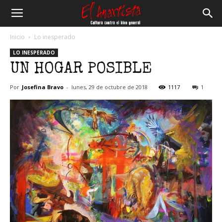
El
Inicio
Lo inesperado
LO INESPERADO
Anartista
UN HOGAR POSIBLE
Por
Josefina Bravo
-
lunes, 29 de octubre de 2018
1117
1