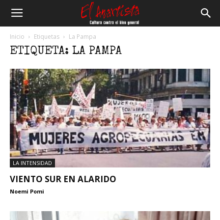
El
Inicio
Etiquetas
La Pampa
ETIQUETA: LA PAMPA
Anartista
LA INTENSIDAD
VIENTO SUR EN ALARIDO
Noemi Pomi