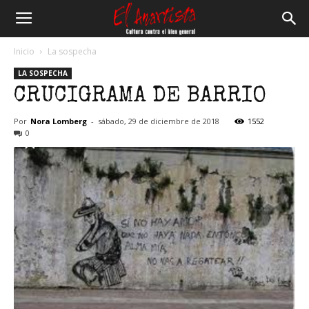
El
Inicio
La sospecha
LA SOSPECHA
Anartista
CRUCIGRAMA DE BARRIO
Por
Nora Lomberg
-
sábado, 29 de diciembre de 2018
1552
0