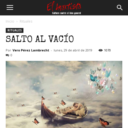
El
Inicio
Rituales
RITUALES
Anartista
SALTO AL VACÍO
Por
Vero Pérez Lambrecht
-
lunes, 29 de abril de 2019
1070
0