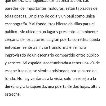
que denota la antigüedad de la construcción. Las
paredes, de importantes molduras,
están
tapizadas de
telas opacas. Un piano de cola y un baúl como única
escenografía. Y al fondo, tres hileras de sillas para el
público. Me ubi
co
en un lugar y pres
iento
la inminente
cercanía de los actores. La gran puerta corrediza queda
entonces frente a mí y se transforma en el foro
improvisado de un escenario compartido entre público
y actores. Mi espalda, acostumbrada a tener una vía de
escape tras ella, se s
iente
aprisionada por la pared del
fondo. No ha
y
ventanas a la vista, solo un espejo
a
la
derecha y, a la izquierda, una puerta de dos hojas, alta y
estrecha.