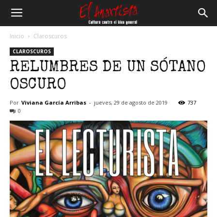
El
Inicio
Claroscuros
CLAROSCUROS
Anartista
RELUMBRES DE UN SÓTANO
OSCURO
Por
Viviana García Arribas
-
jueves, 29 de agosto de 2019
737
0