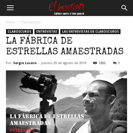
El
Inicio
Claroscuros
CLAROSCUROS
ENTREVISTAS
LAS ENTREVISTAS DE CLAROSCUROS
Anartista
LA FÁBRICA DE
ESTRELLAS AMAESTRADAS
Por
Sergio Lucero
-
jueves, 29 de agosto de 2019
1302
0