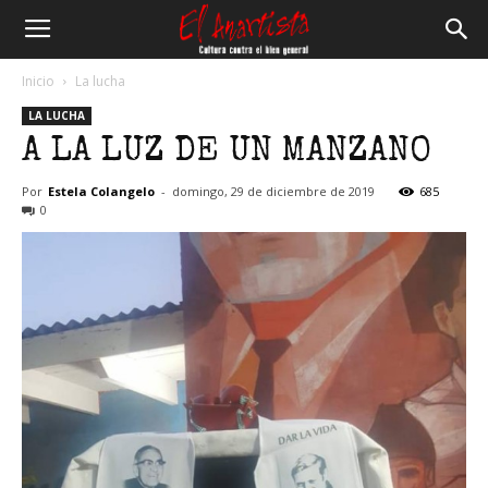
El
Inicio
La lucha
LA LUCHA
Anartista
A LA LUZ DE UN MANZANO
Por
Estela Colangelo
-
domingo, 29 de diciembre de 2019
685
0