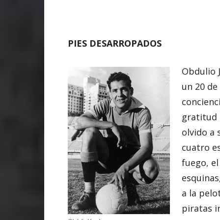
PIES DESARROPADOS
Obdulio 
un 20 de
concienci
gratitud 
olvido a 
cuatro e
fuego, e
esquinas
a la pelo
piratas i