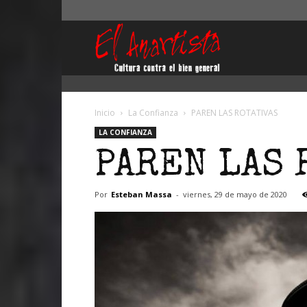
El
Anartista
Inicio
La Confianza
PAREN LAS ROTATIVAS
LA CONFIANZA
PAREN LAS 
Por
Esteban Massa
-
viernes, 29 de mayo de 2020