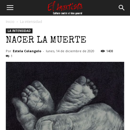
El
Inicio
La intensidad
LA INTENSIDAD
Anartista
NACER LA MUERTE
Por
Estela Colangelo
-
lunes, 14 de diciembre de 2020
1408
1