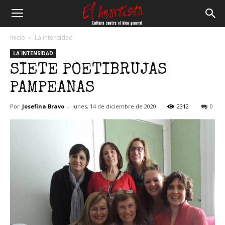
El
Inicio
La intensidad
LA INTENSIDAD
Anartista
SIETE POETIBRUJAS
PAMPEANAS
Por
Josefina Bravo
-
lunes, 14 de diciembre de 2020
2312
0