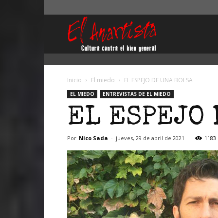
El
Anartista
Inicio
El miedo
EL ESPEJO DE UNA BOLSA
EL MIEDO
ENTREVISTAS DE EL MIEDO
EL ESPEJO 
Por
Nico Sada
-
jueves, 29 de abril de 2021
1183