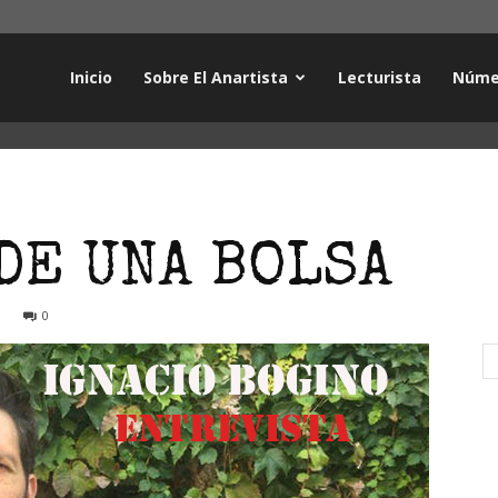
Inicio
Sobre El Anartista
Lecturista
Núme
DE UNA BOLSA
0